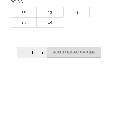
POIDS
12
13
14
15
16
AJOUTER AU PANIER